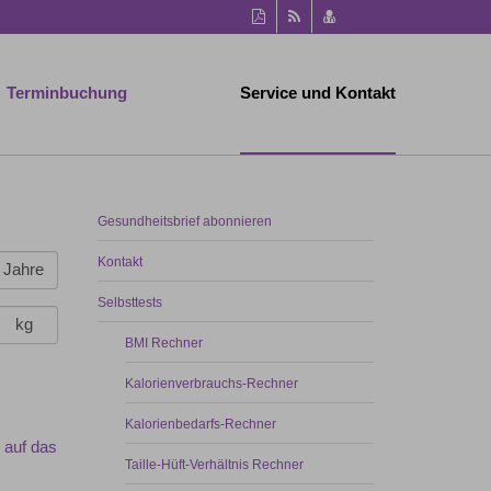
Diese
RSS-
vCard
Seite
Feed
speichern
als
PDF
Terminbuchung
Service und Kontakt
drucken
Gesundheitsbrief abonnieren
Kontakt
Jahre
Selbsttests
kg
BMI Rechner
Kalorienverbrauchs-Rechner
Kalorienbedarfs-Rechner
 auf das
Taille-Hüft-Verhältnis Rechner