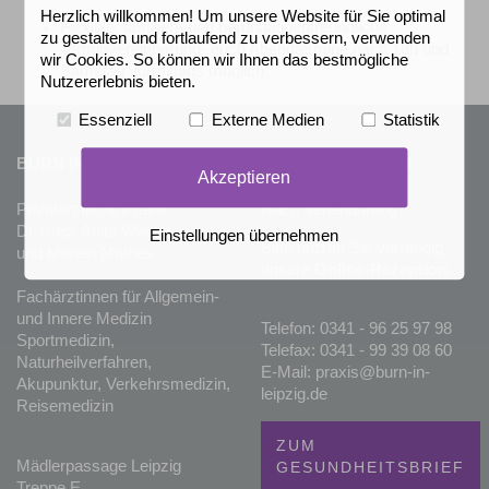
Herzlich willkommen! Um unsere Website für Sie optimal
Flexible, familien- und berufstätigenfreundliche
zu gestalten und fortlaufend zu verbessern, verwenden
Terminvereinbarung- auch Abendtermine nach 18h und
wir Cookies. So können wir Ihnen das bestmögliche
Samstag vormittags möglich
Nutzererlebnis bieten.
Essenziell
Externe Medien
Statistik
BURN IN LEIPZIG®
ÖFFNUNGSZEITEN
Akzeptieren
Privatärztliche Praxis
Nach Vereinbarung
Dr. med. Anita Wieser
Einstellungen übernehmen
Bitte nutzen Sie vorrangig
und Marlen Mathes
unsere
Online-Rezeption
.
Fachärztinnen für Allgemein-
und Innere Medizin
Telefon: 0341 - 96 25 97 98
Sportmedizin,
Telefax: 0341 - 99 39 08 60
Naturheilverfahren,
E-Mail: praxis@burn-in-
Akupunktur, Verkehrsmedizin,
leipzig.de
Reisemedizin
ZUM
Mädlerpassage Leipzig
GESUNDHEITSBRIEF
Treppe E