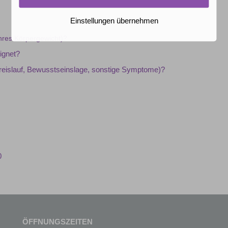
Einstellungen übernehmen
ähres Körpergewicht)?
ignet?
Kreislauf, Bewusstseinslage, sonstige Symptome)?
0
ÖFFNUNGSZEITEN