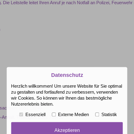
ie Leitstelle leitet Ihren Anruf je nach Notfall an Polizei, Feuerwehr
n
Datenschutz
Herzlich willkommen! Um unsere Website für Sie optimal
zu gestalten und fortlaufend zu verbessern, verwenden
wir Cookies. So können wir Ihnen das bestmögliche
Nutzererlebnis bieten.
rsachsen: 0551 19240
Essenziell
Externe Medien
Statistik
Anhalt, Thüringen: 0361 730730
Akzeptieren