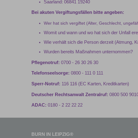
Saarland: 06841 19240
Bei akuten Vergiftungsfällen bitte angeben:
Wer hat sich vergiftet (Alter, Geschlecht, ungef
Womit und wann und wo hat sich der Unfall ere
Wie verhält sich die Person derzeit (Atmung, 
Wurden bereits Maßnahmen unternommen?
Pflege­not­­ruf:
0700 - 26 30 26 30
Telefonseelsorge:
0800 - 111 0 111
Sperr-Notruf:
116 116 (EC Karten, Kreditkarten)
Deutscher Rechtsanwalt Zentralruf:
0800 500 901
ADAC:
0180 - 2 22 22 22
BURN IN LEIPZIG®