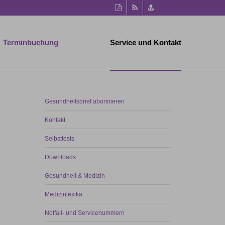
Diese
RSS-
vCard
Seite
Feed
speichern
als
PDF
Terminbuchung
Service und Kontakt
drucken
Gesundheitsbrief abonnieren
Kontakt
Selbsttests
Downloads
Gesundheit & Medizin
Medizinlexika
Notfall- und Servicenummern